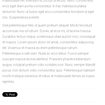
malesuada nec interdum id, luctus id lectus. Nunc consectetur
eros eget diam porta consectetur. In hac habitasse platea
dictumst. Nunc ut turpis eget arcu consectetur tincidunt id eget
nisi. Suspendisse potenti.
Sed pellentesque felis id quam pretium aliquet. Morbi tincidunt
accumsan nisi id rutrum. Donec at eros mi, id lacinia massa.
Curabitur lectus neque, scelerisque vitae auctor non, consequat
et mauris. Lorem ipsum dolor sit amet, consectetur adipiscing
elit. Vivamus et massa eu enim pellentesque rutrum.
Pellentesque a velit sem. Nulla ac eros tellus. Fusce semper
suscipit massa lacinia eleifend. Praesent pharetra bibendum
augue, volutpat pretium odio sodales non. Nunc semper blandit
purus, non dictum odio consectetur quis. Pellentesque habitant
morbi tristique senectus et netus et malesuada fames ac turpis
egestas.