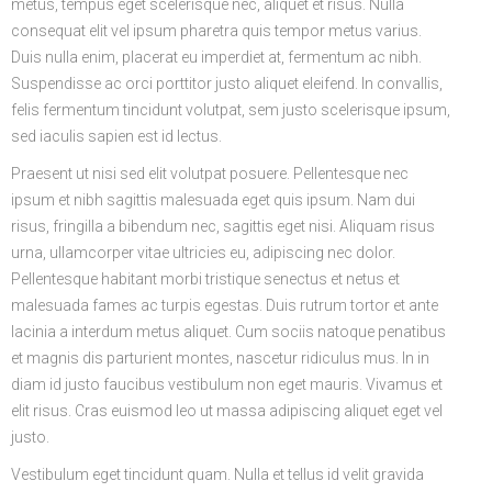
metus, tempus eget scelerisque nec, aliquet et risus. Nulla
consequat elit vel ipsum pharetra quis tempor metus varius.
Duis nulla enim, placerat eu imperdiet at, fermentum ac nibh.
Suspendisse ac orci porttitor justo aliquet eleifend. In convallis,
felis fermentum tincidunt volutpat, sem justo scelerisque ipsum,
sed iaculis sapien est id lectus.
Praesent ut nisi sed elit volutpat posuere. Pellentesque nec
ipsum et nibh sagittis malesuada eget quis ipsum. Nam dui
risus, fringilla a bibendum nec, sagittis eget nisi. Aliquam risus
urna, ullamcorper vitae ultricies eu, adipiscing nec dolor.
Pellentesque habitant morbi tristique senectus et netus et
malesuada fames ac turpis egestas. Duis rutrum tortor et ante
lacinia a interdum metus aliquet. Cum sociis natoque penatibus
et magnis dis parturient montes, nascetur ridiculus mus. In in
diam id justo faucibus vestibulum non eget mauris. Vivamus et
elit risus. Cras euismod leo ut massa adipiscing aliquet eget vel
justo.
Vestibulum eget tincidunt quam. Nulla et tellus id velit gravida