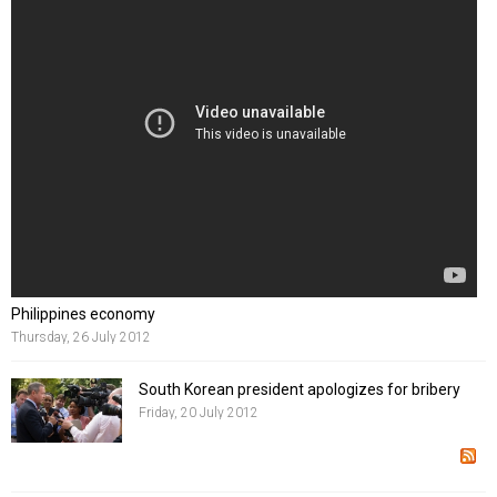
suscipit massa lacinia eleifend. Praesent pharetra bibendum
augue, volutpat pretium odio sodales non. Nunc semper blandit
purus, non dictum odio consectetur quis. Pellentesque habitant
morbi tristique senectus et netus et malesuada fames ac turpis
egestas.
Philippines economy
Thursday, 26 July 2012
South Korean president apologizes for bribery
Friday, 20 July 2012