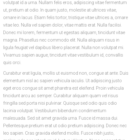
volutpat id a urna. Nullam felis eros, adipiscing vitae fermentum
ut, pretium at odio. In quam justo, molestie at ultrices vitae,
ornare in lacus. Etiam felis tortor, tristique vitae ultrices a, ornare
vitae leo. Nulla vel sapien dolor, vitae mattis erat. Nulla facilisi.
Donec mi lorem, fermentum ut egestas aliquam, tincidunt vitae
magna. Phasellus nec commodo elit. Nulla aliquam risus in
ligula feugiat vel dapibus libero placerat. Nulla non volutpat mi.
Vivamus sapien augue, tincidunt vitae vestibulum id, convallis
quis orci.
Curabitur erat ligula, mollis ut euismod non, congue at ante. Duis
elementum nisl ac sapien vehicula iaculis. Ut adipiscing justo
eget eros congue sit amet pharetra est eleifend. Proin vehicula
tincidunt arcu ac semper. Curabitur aliquam quam vel risus
fringilla sed porta nisi pulvinar. Quisque sed odio quis odio
lacinia volutpat. Vestibulum bibendum condimentum
malesuada. Sed sit amet gravida urna. Fusce id massa dui.
Pellentesque pretium erat ut odio pretium adipiscing. Donec nec
leo sapien. Cras gravida eleifend mollis. Fusce nibh justo,