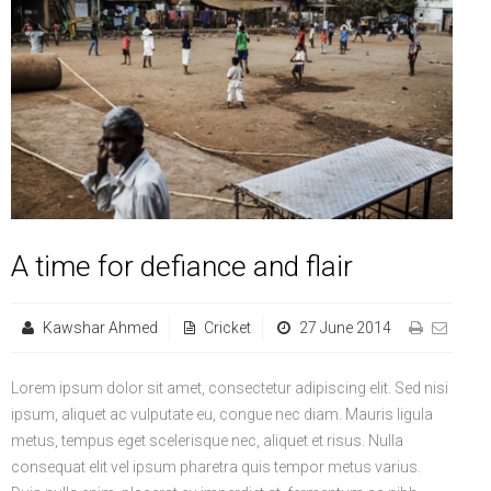
Life Style
Advertisement
Baseball
Market
Get Involved
Baseball
The Star
Hockey
Economy
Events Center
Plushub
Pool
Energy
Entertainment
Shout
Small Business
Cricket
Economics
Markets
A time for defiance and flair
Kawshar Ahmed
Cricket
27 June 2014
Lorem ipsum dolor sit amet, consectetur adipiscing elit. Sed nisi
ipsum, aliquet ac vulputate eu, congue nec diam. Mauris ligula
metus, tempus eget scelerisque nec, aliquet et risus. Nulla
consequat elit vel ipsum pharetra quis tempor metus varius.