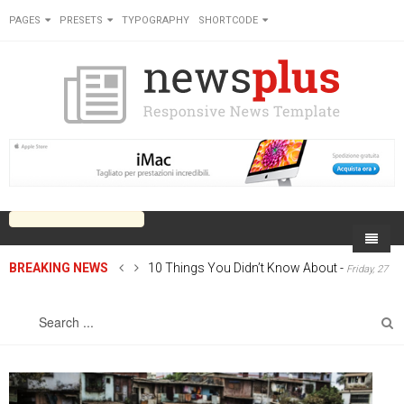
PAGES
PRESETS
TYPOGRAPHY
SHORTCODE
BREAKING NEWS
10 Things You Didn’t Know About
-
Friday, 27
Home
June 2014 00:00
Sports
On Newsplus
Business
Latest Sports
Cricket
Live on Newsplus
Entertainment
Latest Movie
Soccer
International
Newsplus Extra
Rugby