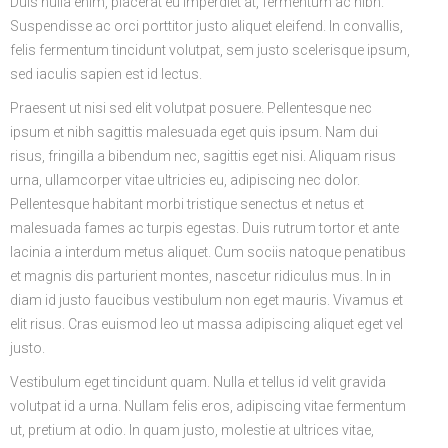
Duis nulla enim, placerat eu imperdiet at, fermentum ac nibh.
Suspendisse ac orci porttitor justo aliquet eleifend. In convallis,
felis fermentum tincidunt volutpat, sem justo scelerisque ipsum,
sed iaculis sapien est id lectus.
Praesent ut nisi sed elit volutpat posuere. Pellentesque nec
ipsum et nibh sagittis malesuada eget quis ipsum. Nam dui
risus, fringilla a bibendum nec, sagittis eget nisi. Aliquam risus
urna, ullamcorper vitae ultricies eu, adipiscing nec dolor.
Pellentesque habitant morbi tristique senectus et netus et
malesuada fames ac turpis egestas. Duis rutrum tortor et ante
lacinia a interdum metus aliquet. Cum sociis natoque penatibus
et magnis dis parturient montes, nascetur ridiculus mus. In in
diam id justo faucibus vestibulum non eget mauris. Vivamus et
elit risus. Cras euismod leo ut massa adipiscing aliquet eget vel
justo.
Vestibulum eget tincidunt quam. Nulla et tellus id velit gravida
volutpat id a urna. Nullam felis eros, adipiscing vitae fermentum
ut, pretium at odio. In quam justo, molestie at ultrices vitae,