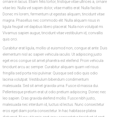
ornare in lacus. Etiam felis tortor, tristique vitae ultrices a, ornare
vitae leo. Nulla vel sapien dolor, vitae mattis erat. Nulla facilisi.
Donec mi lorem, fermentum ut egestas aliquam, tincidunt vitae
magna. Phasellus nec commodo elit. Nulla aliquam risus in
ligula feugiat vel dapibus libero placerat. Nulla non volutpat mi.
Vivamus sapien augue, tincidunt vitae vestibulum id, convallis
quis orci.
Curabitur erat ligula, mollis ut euismod non, congue at ante. Duis
elementum nisl ac sapien vehicula iaculis. Ut adipiscing justo
eget eros congue sit amet pharetra est eleifend. Proin vehicula
tincidunt arcu ac semper. Curabitur aliquam quam vel risus
fringilla sed porta nisi pulvinar. Quisque sed odio quis odio
lacinia volutpat. Vestibulum bibendum condimentum
malesuada. Sed sit amet gravida urna. Fusce id massa dui.
Pellentesque pretium erat ut odio pretium adipiscing. Donec nec
leo sapien. Cras gravida eleifend mollis. Fusce nibh justo,
malesuada nec interdum id, luctus id lectus. Nunc consectetur
eros eget diam porta consectetur. In hac habitasse platea