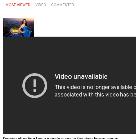
MOST VIEWED
VIDEO
COMMENTED
Denver shooting I saw people dying in the river lorem ipsum