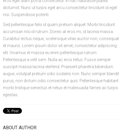
eros eget diam porta consectetur. In hac habitasse platea
dictumst. Nunc ut turpis eget arcu consectetur tincidunt id eget
nisi. Suspendisse potenti.
Sed pellentesque felis id quam pretium aliquet. Morbi tincidunt
accumsan nisi id rutrum. Donec at eros mi, id lacinia massa.
Curabitur lectus neque, scelerisque vitae auctor non, consequat
et mauris. Lorem ipsum dolor sit amet, consectetur adipiscing
elit. Vivamus et massa eu enim pellentesque rutrum.
Pellentesque a velit sem. Nulla ac eros tellus. Fusce semper
suscipit massa lacinia eleifend. Praesent pharetra bibendum
augue, volutpat pretium odio sodales non. Nunc semper blandit
purus, non dictum odio consectetur quis. Pellentesque habitant
morbi tristique senectus et netus et malesuada fames ac turpis
egestas.
ABOUT AUTHOR