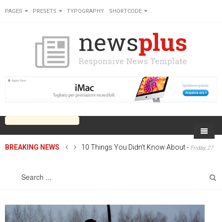
PAGES
PRESETS
TYPOGRAPHY
SHORTCODE
BREAKING NEWS
10 Things You Didn’t Know About
-
Friday, 27
Home
June 2014 00:00
Sports
On Newsplus
Business
Latest Sports
Cricket
Live on Newsplus
Entertainment
Latest Movie
Soccer
International
Newsplus Extra
Rugby