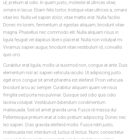
ut, pretium at odio. In quam justo, molestie at ultrices vitae,
ornare in lacus. Etiam felis tortor, tristique vitae ultrices a, ornare
vitae leo. Nulla vel sapien dolor, vitae mattis erat. Nulla facilisi.
Donec mi lorem, fermentum ut egestas aliquam, tincidunt vitae
magna. Phasellus nec commodo elit. Nulla aliquam risus in
ligula feugiat vel dapibus libero placerat. Nulla non volutpat mi.
Vivamus sapien augue, tincidunt vitae vestibulum id, convallis
quis orci.
Curabitur erat ligula, mollis ut euismod non, congue at ante. Duis
elementum nisl ac sapien vehicula iaculis. Ut adipiscing justo
eget eros congue sit amet pharetra est eleifend. Proin vehicula
tincidunt arcu ac semper. Curabitur aliquam quam vel risus
fringilla sed porta nisi pulvinar. Quisque sed odio quis odio
lacinia volutpat. Vestibulum bibendum condimentum
malesuada. Sed sit amet gravida urna. Fusce id massa dui.
Pellentesque pretium erat ut odio pretium adipiscing. Donec nec
leo sapien. Cras gravida eleifend mollis. Fusce nibh justo,
malesuada nec interdum id, luctus id lectus. Nunc consectetur