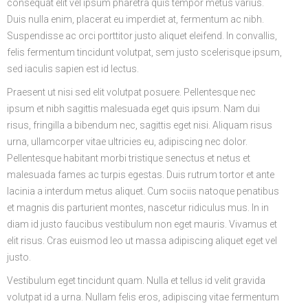
consequat elit vel ipsum pharetra quis tempor metus varius.
Duis nulla enim, placerat eu imperdiet at, fermentum ac nibh.
Suspendisse ac orci porttitor justo aliquet eleifend. In convallis,
felis fermentum tincidunt volutpat, sem justo scelerisque ipsum,
sed iaculis sapien est id lectus.
Praesent ut nisi sed elit volutpat posuere. Pellentesque nec
ipsum et nibh sagittis malesuada eget quis ipsum. Nam dui
risus, fringilla a bibendum nec, sagittis eget nisi. Aliquam risus
urna, ullamcorper vitae ultricies eu, adipiscing nec dolor.
Pellentesque habitant morbi tristique senectus et netus et
malesuada fames ac turpis egestas. Duis rutrum tortor et ante
lacinia a interdum metus aliquet. Cum sociis natoque penatibus
et magnis dis parturient montes, nascetur ridiculus mus. In in
diam id justo faucibus vestibulum non eget mauris. Vivamus et
elit risus. Cras euismod leo ut massa adipiscing aliquet eget vel
justo.
Vestibulum eget tincidunt quam. Nulla et tellus id velit gravida
volutpat id a urna. Nullam felis eros, adipiscing vitae fermentum