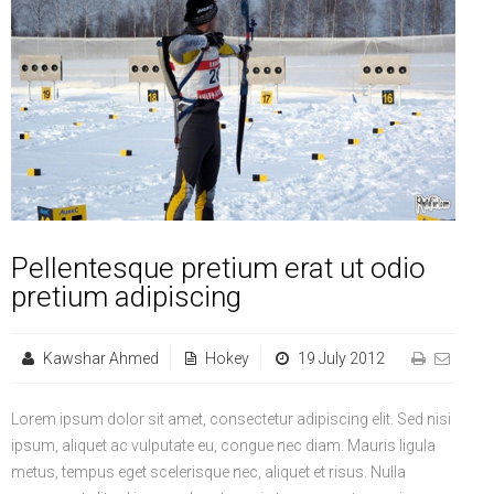
Life Style
Advertisement
Baseball
Market
Get Involved
Baseball
The Star
Hockey
Economy
Events Center
Plushub
Pool
Energy
Entertainment
Shout
Small Business
Cricket
Economics
Markets
Pellentesque pretium erat ut odio
pretium adipiscing
Kawshar Ahmed
Hokey
19 July 2012
Lorem ipsum dolor sit amet, consectetur adipiscing elit. Sed nisi
ipsum, aliquet ac vulputate eu, congue nec diam. Mauris ligula
metus, tempus eget scelerisque nec, aliquet et risus. Nulla