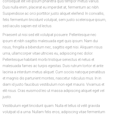
consequat elit vel ipsum pharetra quis tempor metus varius.
Duis nulla enim, placerat eu imperdiet at, fermentum ac nibh.
Suspendisse ac orci porttitor justo aliquet eleifend. In convallis,
felis fermentum tincidunt volutpat, sem justo scelerisque ipsum,
sed iaculis sapien est id lectus.
Praesent ut nisi sed elit volutpat posuere. Pellentesque nec
ipsum et nibh sagittis malesuada eget quis ipsum. Nam dui
risus, fringilla a bibendum nec, sagittis eget nisi. Aliquam risus
urna, ullamcorper vitae ultricies eu, adipiscing nec dolor.
Pellentesque habitant morbi tristique senectus et netus et
malesuada fames ac turpis egestas. Duis rutrum tortor et ante
lacinia a interdum metus aliquet. Cum sociis natoque penatibus
et magnis dis parturient montes, nascetur ridiculus mus. In in
diam id justo faucibus vestibulum non eget mauris. Vivamus et
elit risus. Cras euismod leo ut massa adipiscing aliquet eget vel
justo.
Vestibulum eget tincidunt quam. Nulla et tellus id velit gravida
volutpat id a urna. Nullam felis eros, adipiscing vitae fermentum