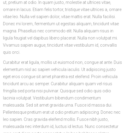
ut, pretium at odio. In quam justo, molestie at ultrices vitae,
ornare in lacus. Etiam felis tortor, tristique vitae ultrices a, ornare
vitae leo. Nulla vel sapien dolor, vitae mattis erat. Nulla facilisi.
Donec mi lorem, fermentum ut egestas aliquam, tincidunt vitae
magna. Phasellus nec commodo elit. Nulla aliquam risus in
ligula feugiat vel dapibus libero placerat. Nulla non volutpat mi.
Vivamus sapien augue, tincidunt vitae vestibulum id, convallis
quis orci.
Curabitur erat ligula, mollis ut euismod non, congue at ante. Duis
elementum nisl ac sapien vehicula iaculis. Ut adipiscing justo
eget eros congue sit amet pharetra est eleifend. Proin vehicula
tincidunt arcu ac semper. Curabitur aliquam quam vel risus
fringilla sed porta nisi pulvinar. Quisque sed odio quis odio
lacinia volutpat. Vestibulum bibendum condimentum
malesuada. Sed sit amet gravida urna. Fusce id massa dui.
Pellentesque pretium erat ut odio pretium adipiscing. Donec nec
leo sapien. Cras gravida eleifend mollis. Fusce nibh justo,
malesuada nec interdum id, luctus id lectus. Nunc consectetur