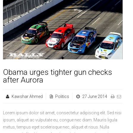
Life Style
Advertisement
Baseball
Market
Get Involved
Baseball
The Star
Hockey
Economy
Events Center
Plushub
Pool
Energy
Entertainment
Shout
Small Business
Cricket
Economics
Markets
Obama urges tighter gun checks
after Aurora
Kawshar Ahmed
Politics
27 June 2014
Lorem ipsum dolor sit amet, consectetur adipiscing elit. Sed nisi
ipsum, aliquet ac vulputate eu, congue nec diam. Mauris ligula
metus, tempus eget scelerisque nec, aliquet et risus. Nulla