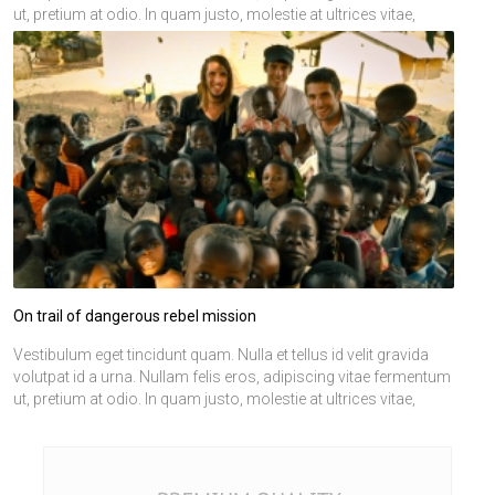
ut, pretium at odio. In quam justo, molestie at ultrices vitae,
Vestibulum eget tincidunt quam. Nulla et tellus id velit gravida
ornare in lacus. Etiam felis tortor, tristique vitae ultrices a, ornare
volutpat id a urna. Nullam felis eros, adipiscing vitae fermentum
vitae leo. Nulla vel sapien dolor, vitae mattis erat. Nulla facilisi.
ut, pretium at odio. In quam justo, molestie at ultrices vitae,
Donec mi lorem, fermentum ut egestas aliquam, tincidunt vitae
ornare in lacus. Etiam felis tortor, tristique vitae ultrices a, ornare
magna. Phasellus nec commodo elit. Nulla aliquam risus in
vitae leo. Nulla vel sapien dolor, vitae mattis erat. Nulla facilisi.
ligula feugiat vel dapibus libero placerat. Nulla non volutpat mi.
Donec mi lorem, fermentum ut egestas aliquam, tincidunt vitae
Vivamus sapien augue, tincidunt vitae vestibulum id, convallis
magna. Phasellus nec commodo elit. Nulla aliquam risus in
quis orci.
ligula feugiat vel dapibus libero placerat. Nulla non volutpat mi.
Vivamus sapien augue, tincidunt vitae vestibulum id, convallis
quis orci.
Curabitur erat ligula, mollis ut euismod non, congue at ante.
Duis elementum nisl ac sapien vehicula iaculis. Ut adipiscing
justo eget eros congue sit amet pharetra est eleifend. Proin
On trail of dangerous rebel mission
vehicula tincidunt arcu ac semper. Curabitur aliquam quam vel
risus fringilla sed porta nisi pulvinar. Quisque sed odio quis odio
Vestibulum eget tincidunt quam. Nulla et tellus id velit gravida
lacinia volutpat. Vestibulum bibendum condimentum
volutpat id a urna. Nullam felis eros, adipiscing vitae fermentum
malesuada. Sed sit amet gravida urna. Fusce id massa dui.
ut, pretium at odio. In quam justo, molestie at ultrices vitae,
Pellentesque pretium erat ut odio pretium adipiscing. Donec nec
ornare in lacus. Etiam felis tortor, tristique vitae ultrices a, ornare
leo sapien. Cras gravida eleifend mollis. Fusce nibh justo,
vitae leo. Nulla vel sapien dolor, vitae mattis erat. Nulla facilisi.
malesuada nec interdum id, luctus id lectus. Nunc consectetur
Donec mi lorem, fermentum ut egestas aliquam, tincidunt vitae
eros eget diam porta consectetur. In hac habitasse platea
magna. Phasellus nec commodo elit. Nulla aliquam risus in