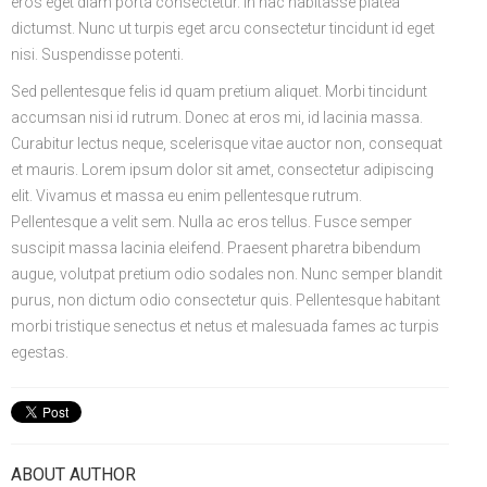
eros eget diam porta consectetur. In hac habitasse platea
dictumst. Nunc ut turpis eget arcu consectetur tincidunt id eget
nisi. Suspendisse potenti.
Sed pellentesque felis id quam pretium aliquet. Morbi tincidunt
accumsan nisi id rutrum. Donec at eros mi, id lacinia massa.
Curabitur lectus neque, scelerisque vitae auctor non, consequat
et mauris. Lorem ipsum dolor sit amet, consectetur adipiscing
elit. Vivamus et massa eu enim pellentesque rutrum.
Pellentesque a velit sem. Nulla ac eros tellus. Fusce semper
suscipit massa lacinia eleifend. Praesent pharetra bibendum
augue, volutpat pretium odio sodales non. Nunc semper blandit
purus, non dictum odio consectetur quis. Pellentesque habitant
morbi tristique senectus et netus et malesuada fames ac turpis
egestas.
ABOUT AUTHOR