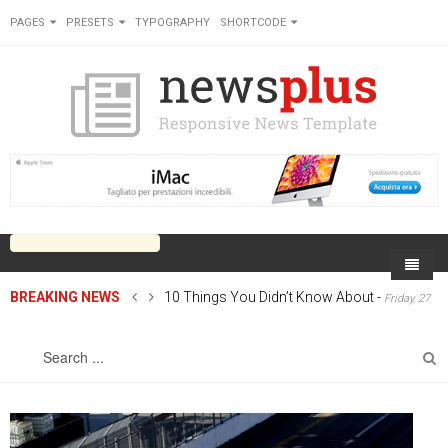
PAGES
PRESETS
TYPOGRAPHY
SHORTCODE
BREAKING NEWS
10 Things You Didn’t Know About
-
Friday, 27
Home
June 2014 00:00
Sports
On Newsplus
Business
Latest Sports
Cricket
Live on Newsplus
Entertainment
Latest Movie
Soccer
International
Newsplus Extra
Rugby