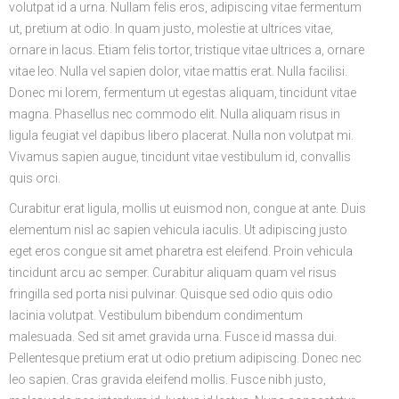
volutpat id a urna. Nullam felis eros, adipiscing vitae fermentum
ut, pretium at odio. In quam justo, molestie at ultrices vitae,
ornare in lacus. Etiam felis tortor, tristique vitae ultrices a, ornare
vitae leo. Nulla vel sapien dolor, vitae mattis erat. Nulla facilisi.
Donec mi lorem, fermentum ut egestas aliquam, tincidunt vitae
magna. Phasellus nec commodo elit. Nulla aliquam risus in
ligula feugiat vel dapibus libero placerat. Nulla non volutpat mi.
Vivamus sapien augue, tincidunt vitae vestibulum id, convallis
quis orci.
Curabitur erat ligula, mollis ut euismod non, congue at ante. Duis
elementum nisl ac sapien vehicula iaculis. Ut adipiscing justo
eget eros congue sit amet pharetra est eleifend. Proin vehicula
tincidunt arcu ac semper. Curabitur aliquam quam vel risus
fringilla sed porta nisi pulvinar. Quisque sed odio quis odio
lacinia volutpat. Vestibulum bibendum condimentum
malesuada. Sed sit amet gravida urna. Fusce id massa dui.
Pellentesque pretium erat ut odio pretium adipiscing. Donec nec
leo sapien. Cras gravida eleifend mollis. Fusce nibh justo,