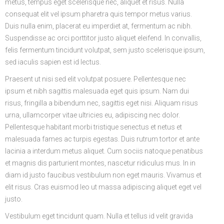
metus, tempus eget scelerisque nec, aliquet et risus. Nulla
consequat elit vel ipsum pharetra quis tempor metus varius.
Duis nulla enim, placerat eu imperdiet at, fermentum ac nibh.
Suspendisse ac orci porttitor justo aliquet eleifend. In convallis,
felis fermentum tincidunt volutpat, sem justo scelerisque ipsum,
sed iaculis sapien est id lectus.
Praesent ut nisi sed elit volutpat posuere. Pellentesque nec
ipsum et nibh sagittis malesuada eget quis ipsum. Nam dui
risus, fringilla a bibendum nec, sagittis eget nisi. Aliquam risus
urna, ullamcorper vitae ultricies eu, adipiscing nec dolor.
Pellentesque habitant morbi tristique senectus et netus et
malesuada fames ac turpis egestas. Duis rutrum tortor et ante
lacinia a interdum metus aliquet. Cum sociis natoque penatibus
et magnis dis parturient montes, nascetur ridiculus mus. In in
diam id justo faucibus vestibulum non eget mauris. Vivamus et
elit risus. Cras euismod leo ut massa adipiscing aliquet eget vel
justo.
Vestibulum eget tincidunt quam. Nulla et tellus id velit gravida