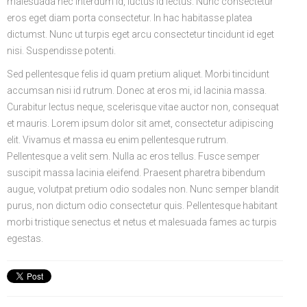
malesuada nec interdum id, luctus id lectus. Nunc consectetur
eros eget diam porta consectetur. In hac habitasse platea
dictumst. Nunc ut turpis eget arcu consectetur tincidunt id eget
nisi. Suspendisse potenti.
Sed pellentesque felis id quam pretium aliquet. Morbi tincidunt
accumsan nisi id rutrum. Donec at eros mi, id lacinia massa.
Curabitur lectus neque, scelerisque vitae auctor non, consequat
et mauris. Lorem ipsum dolor sit amet, consectetur adipiscing
elit. Vivamus et massa eu enim pellentesque rutrum.
Pellentesque a velit sem. Nulla ac eros tellus. Fusce semper
suscipit massa lacinia eleifend. Praesent pharetra bibendum
augue, volutpat pretium odio sodales non. Nunc semper blandit
purus, non dictum odio consectetur quis. Pellentesque habitant
morbi tristique senectus et netus et malesuada fames ac turpis
egestas.