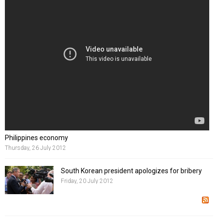
suscipit massa lacinia eleifend. Praesent pharetra bibendum
augue, volutpat pretium odio sodales non. Nunc semper blandit
purus, non dictum odio consectetur quis. Pellentesque habitant
morbi tristique senectus et netus et malesuada fames ac turpis
egestas.
Philippines economy
Thursday, 26 July 2012
South Korean president apologizes for bribery
Friday, 20 July 2012