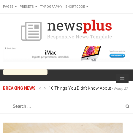
PAGES
PRESETS
TYPOGRAPHY
SHORTCODE
BREAKING NEWS
10 Things You Didn’t Know About
-
Friday, 27
Home
June 2014 00:00
Sports
On Newsplus
Business
Latest Sports
Cricket
Live on Newsplus
Entertainment
Latest Movie
Soccer
International
Newsplus Extra
Rugby