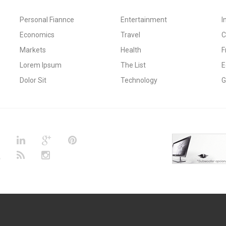
quet eleifend. In
tincidunt vitae magna. Phasellus nec
fermentum tincidunt
commodo elit. Nulla aliquam risus in
Personal Fiannce
Entertainment
I
sto scelerisque
ligula feugiat vel dapibus libero
Economics
Travel
C
s sapien est id
placerat. Nulla non volutpat mi.
Vivamus sapien augue, tincidunt
Markets
Health
F
vitae vestibulum id, convallis quis
ed elit volutpat
Lorem Ipsum
The List
E
orci.
esque nec ipsum et
Dolor Sit
Technology
G
lesuada eget quis
sus, fringilla a
ittis eget nisi.
na, ullamcorper
, adipiscing nec
que habitant morbi
s et netus et
 ac turpis egestas.
r et ante lacinia a
liquet. Cum sociis
us et magnis dis
s, nascetur ridiculus
d justo faucibus
eget mauris.
risus. Cras euismod