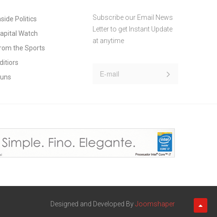
Subscribe our Email News
nside Politics
Letter to get Instant Update
apital Watch
at anytime
rom the Sports
ditiors
uns
Designed and Developed By
Joomshaper