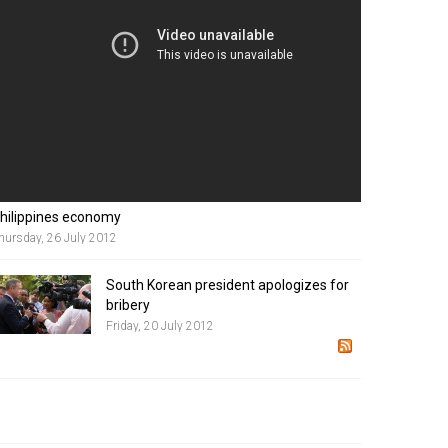
hilippines economy
hursday, 26 July 2012
South Korean president apologizes for
bribery
Friday, 20 July 2012