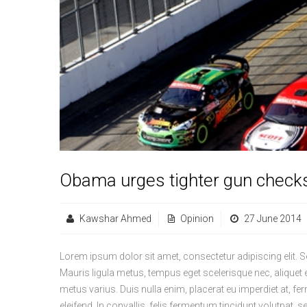
Obama urges tighter gun checks
Kawshar Ahmed
Opinion
27 June 2014
Lorem ipsum dolor sit amet, consectetur adipiscing elit. S
Mauris ligula metus, tempus eget scelerisque nec, aliquet 
metus varius. Duis nulla enim, placerat eu imperdiet at, fe
eleifend. In convallis, felis fermentum tincidunt volutpat, 