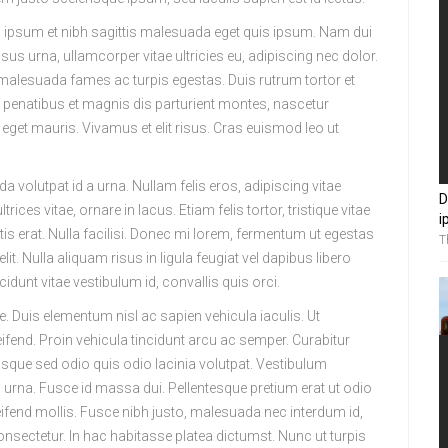
ec ipsum et nibh sagittis malesuada eget quis ipsum. Nam dui
risus urna, ullamcorper vitae ultricies eu, adipiscing nec dolor.
t malesuada fames ac turpis egestas. Duis rutrum tortor et
 penatibus et magnis dis parturient montes, nascetur
 eget mauris. Vivamus et elit risus. Cras euismod leo ut
ida volutpat id a urna. Nullam felis eros, adipiscing vitae
D
ices vitae, ornare in lacus. Etiam felis tortor, tristique vitae
i
attis erat. Nulla facilisi. Donec mi lorem, fermentum ut egestas
T
. Nulla aliquam risus in ligula feugiat vel dapibus libero
idunt vitae vestibulum id, convallis quis orci.
e. Duis elementum nisl ac sapien vehicula iaculis. Ut
eifend. Proin vehicula tincidunt arcu ac semper. Curabitur
uisque sed odio quis odio lacinia volutpat. Vestibulum
na. Fusce id massa dui. Pellentesque pretium erat ut odio
eifend mollis. Fusce nibh justo, malesuada nec interdum id,
nsectetur. In hac habitasse platea dictumst. Nunc ut turpis