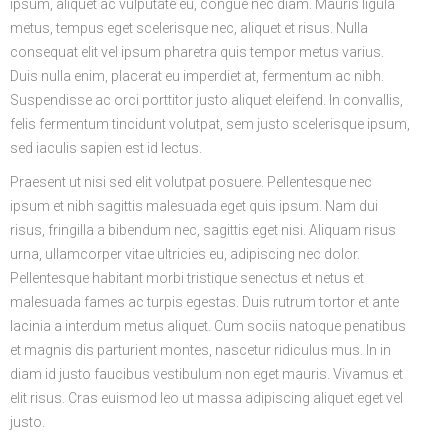
ipsum, aliquet ac vulputate eu, congue nec diam. Mauris ligula
metus, tempus eget scelerisque nec, aliquet et risus. Nulla
consequat elit vel ipsum pharetra quis tempor metus varius.
Duis nulla enim, placerat eu imperdiet at, fermentum ac nibh.
Suspendisse ac orci porttitor justo aliquet eleifend. In convallis,
felis fermentum tincidunt volutpat, sem justo scelerisque ipsum,
sed iaculis sapien est id lectus.
Praesent ut nisi sed elit volutpat posuere. Pellentesque nec
ipsum et nibh sagittis malesuada eget quis ipsum. Nam dui
risus, fringilla a bibendum nec, sagittis eget nisi. Aliquam risus
urna, ullamcorper vitae ultricies eu, adipiscing nec dolor.
Pellentesque habitant morbi tristique senectus et netus et
malesuada fames ac turpis egestas. Duis rutrum tortor et ante
lacinia a interdum metus aliquet. Cum sociis natoque penatibus
et magnis dis parturient montes, nascetur ridiculus mus. In in
diam id justo faucibus vestibulum non eget mauris. Vivamus et
elit risus. Cras euismod leo ut massa adipiscing aliquet eget vel
justo.