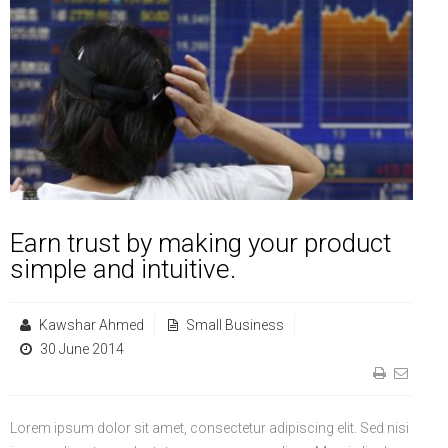
Life Style
Advertisement
Baseball
Market
Get Involved
Baseball
The Star
Hockey
Economy
Events Center
Plushub
Pool
Energy
Entertainment
Shout
Small Business
Cricket
Economics
Markets
Earn trust by making your product
simple and intuitive.
Kawshar Ahmed
Small Business
30 June 2014
Lorem ipsum dolor sit amet, consectetur adipiscing elit. Sed nisi