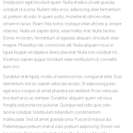
Vestibulum eget tincidunt quam. Nulla et tellus id velit gravida
volutpat id a urna. Nullam felis eros, adipiscing vitae fermentum
ut, pretium at odio. In quam justo, molestie at ultrices vitae,
ornare in lacus. Etiam felis tortor, tristique vitae ultrices a, ornare
vitae leo. Nulla vel sapien dolor, vitae mattis erat. Nulla facilisi.
Donec mi lorem, fermentum ut egestas aliquam, tincidunt vitae
magna. Phasellus nec commodo elit. Nulla aliquam risus in
ligula feugiat vel dapibus libero placerat. Nulla non volutpat mi.
Vivamus sapien augue, tincidunt vitae vestibulum id, convallis
quis orci.
Curabitur erat ligula, mollis ut euismod non, congue at ante. Duis
elementum nisl ac sapien vehicula iaculis. Ut adipiscing justo
eget eros congue sit amet pharetra est eleifend. Proin vehicula
tincidunt arcu ac semper. Curabitur aliquam quam vel risus
fringilla sed porta nisi pulvinar. Quisque sed odio quis odio
lacinia volutpat. Vestibulum bibendum condimentum
malesuada. Sed sit amet gravida urna. Fusce id massa dui.
Pellentesque pretium erat ut odio pretium adipiscing. Donec nec