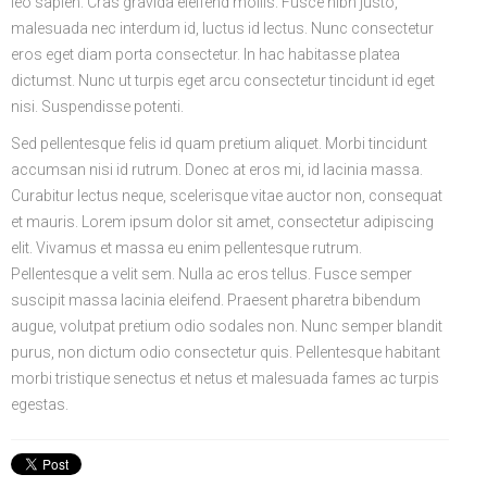
leo sapien. Cras gravida eleifend mollis. Fusce nibh justo,
malesuada nec interdum id, luctus id lectus. Nunc consectetur
eros eget diam porta consectetur. In hac habitasse platea
dictumst. Nunc ut turpis eget arcu consectetur tincidunt id eget
nisi. Suspendisse potenti.
Sed pellentesque felis id quam pretium aliquet. Morbi tincidunt
accumsan nisi id rutrum. Donec at eros mi, id lacinia massa.
Curabitur lectus neque, scelerisque vitae auctor non, consequat
et mauris. Lorem ipsum dolor sit amet, consectetur adipiscing
elit. Vivamus et massa eu enim pellentesque rutrum.
Pellentesque a velit sem. Nulla ac eros tellus. Fusce semper
suscipit massa lacinia eleifend. Praesent pharetra bibendum
augue, volutpat pretium odio sodales non. Nunc semper blandit
purus, non dictum odio consectetur quis. Pellentesque habitant
morbi tristique senectus et netus et malesuada fames ac turpis
egestas.