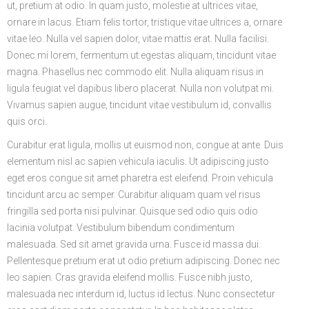
ut, pretium at odio. In quam justo, molestie at ultrices vitae,
ornare in lacus. Etiam felis tortor, tristique vitae ultrices a, ornare
vitae leo. Nulla vel sapien dolor, vitae mattis erat. Nulla facilisi.
Donec mi lorem, fermentum ut egestas aliquam, tincidunt vitae
magna. Phasellus nec commodo elit. Nulla aliquam risus in
ligula feugiat vel dapibus libero placerat. Nulla non volutpat mi.
Vivamus sapien augue, tincidunt vitae vestibulum id, convallis
quis orci.
Curabitur erat ligula, mollis ut euismod non, congue at ante. Duis
elementum nisl ac sapien vehicula iaculis. Ut adipiscing justo
eget eros congue sit amet pharetra est eleifend. Proin vehicula
tincidunt arcu ac semper. Curabitur aliquam quam vel risus
fringilla sed porta nisi pulvinar. Quisque sed odio quis odio
lacinia volutpat. Vestibulum bibendum condimentum
malesuada. Sed sit amet gravida urna. Fusce id massa dui.
Pellentesque pretium erat ut odio pretium adipiscing. Donec nec
leo sapien. Cras gravida eleifend mollis. Fusce nibh justo,
malesuada nec interdum id, luctus id lectus. Nunc consectetur