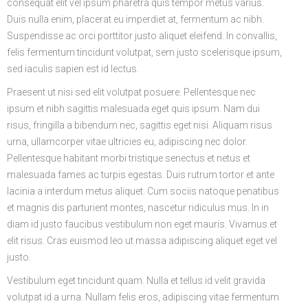
consequat elit vel ipsum pharetra quis tempor metus varius.
Duis nulla enim, placerat eu imperdiet at, fermentum ac nibh.
Suspendisse ac orci porttitor justo aliquet eleifend. In convallis,
felis fermentum tincidunt volutpat, sem justo scelerisque ipsum,
sed iaculis sapien est id lectus.
Praesent ut nisi sed elit volutpat posuere. Pellentesque nec
ipsum et nibh sagittis malesuada eget quis ipsum. Nam dui
risus, fringilla a bibendum nec, sagittis eget nisi. Aliquam risus
urna, ullamcorper vitae ultricies eu, adipiscing nec dolor.
Pellentesque habitant morbi tristique senectus et netus et
malesuada fames ac turpis egestas. Duis rutrum tortor et ante
lacinia a interdum metus aliquet. Cum sociis natoque penatibus
et magnis dis parturient montes, nascetur ridiculus mus. In in
diam id justo faucibus vestibulum non eget mauris. Vivamus et
elit risus. Cras euismod leo ut massa adipiscing aliquet eget vel
justo.
Vestibulum eget tincidunt quam. Nulla et tellus id velit gravida
volutpat id a urna. Nullam felis eros, adipiscing vitae fermentum