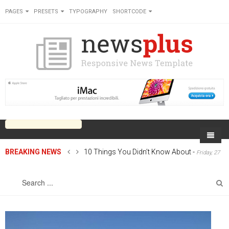
PAGES
PRESETS
TYPOGRAPHY
SHORTCODE
BREAKING NEWS
10 Things You Didn’t Know About
-
Friday, 27
Home
June 2014 00:00
Sports
On Newsplus
Business
Latest Sports
Cricket
Live on Newsplus
Entertainment
Latest Movie
Soccer
International
Newsplus Extra
Rugby