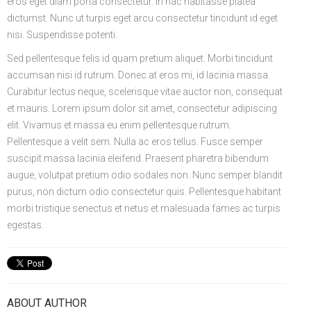
eros eget diam porta consectetur. In hac habitasse platea
dictumst. Nunc ut turpis eget arcu consectetur tincidunt id eget
nisi. Suspendisse potenti.
Sed pellentesque felis id quam pretium aliquet. Morbi tincidunt
accumsan nisi id rutrum. Donec at eros mi, id lacinia massa.
Curabitur lectus neque, scelerisque vitae auctor non, consequat
et mauris. Lorem ipsum dolor sit amet, consectetur adipiscing
elit. Vivamus et massa eu enim pellentesque rutrum.
Pellentesque a velit sem. Nulla ac eros tellus. Fusce semper
suscipit massa lacinia eleifend. Praesent pharetra bibendum
augue, volutpat pretium odio sodales non. Nunc semper blandit
purus, non dictum odio consectetur quis. Pellentesque habitant
morbi tristique senectus et netus et malesuada fames ac turpis
egestas.
ABOUT AUTHOR