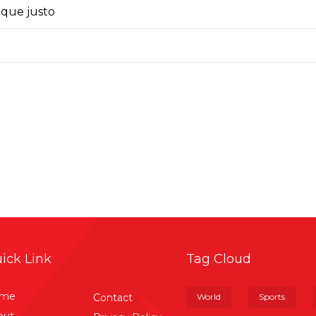
eque justo
ick Link
Tag Cloud
me
Contact
World
Sports