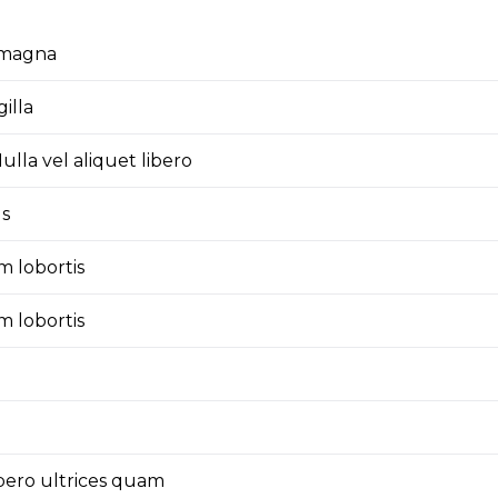
a magna
illa
la vel aliquet libero
us
 lobortis
 lobortis
ibero ultrices quam