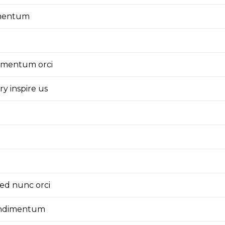
ementum
elementum orci
ry inspire us
 Sed nunc orci
ondimentum