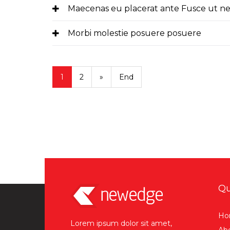
Maecenas eu placerat ante Fusce ut n
Morbi molestie posuere posuere
1
2
»
End
Qu
Ho
Lorem ipsum dolor sit amet,