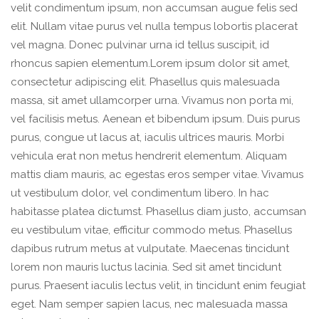
velit condimentum ipsum, non accumsan augue felis sed
elit. Nullam vitae purus vel nulla tempus lobortis placerat
vel magna. Donec pulvinar urna id tellus suscipit, id
rhoncus sapien elementum.Lorem ipsum dolor sit amet,
consectetur adipiscing elit. Phasellus quis malesuada
massa, sit amet ullamcorper urna. Vivamus non porta mi,
vel facilisis metus. Aenean et bibendum ipsum. Duis purus
purus, congue ut lacus at, iaculis ultrices mauris. Morbi
vehicula erat non metus hendrerit elementum. Aliquam
mattis diam mauris, ac egestas eros semper vitae. Vivamus
ut vestibulum dolor, vel condimentum libero. In hac
habitasse platea dictumst. Phasellus diam justo, accumsan
eu vestibulum vitae, efficitur commodo metus. Phasellus
dapibus rutrum metus at vulputate. Maecenas tincidunt
lorem non mauris luctus lacinia. Sed sit amet tincidunt
purus. Praesent iaculis lectus velit, in tincidunt enim feugiat
eget. Nam semper sapien lacus, nec malesuada massa