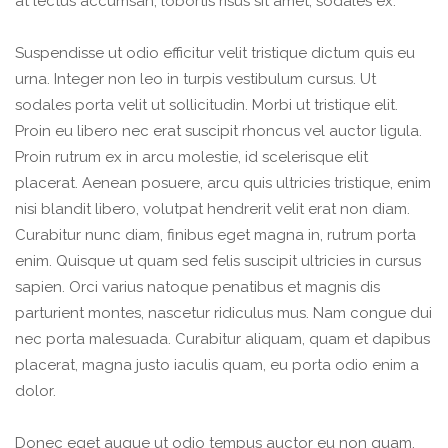
at lectus accumsan, lobortis risus sit amet, sodales ex.
Suspendisse ut odio efficitur velit tristique dictum quis eu
urna. Integer non leo in turpis vestibulum cursus. Ut
sodales porta velit ut sollicitudin. Morbi ut tristique elit.
Proin eu libero nec erat suscipit rhoncus vel auctor ligula.
Proin rutrum ex in arcu molestie, id scelerisque elit
placerat. Aenean posuere, arcu quis ultricies tristique, enim
nisi blandit libero, volutpat hendrerit velit erat non diam.
Curabitur nunc diam, finibus eget magna in, rutrum porta
enim. Quisque ut quam sed felis suscipit ultricies in cursus
sapien. Orci varius natoque penatibus et magnis dis
parturient montes, nascetur ridiculus mus. Nam congue dui
nec porta malesuada. Curabitur aliquam, quam et dapibus
placerat, magna justo iaculis quam, eu porta odio enim a
dolor.
Donec eget augue ut odio tempus auctor eu non quam.