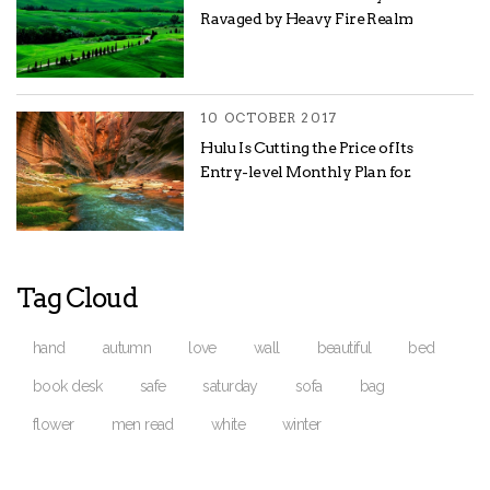
Ravaged by Heavy Fire Realm
10 OCTOBER 2017
Hulu Is Cutting the Price of Its
Entry-level Monthly Plan for.
Tag Cloud
hand
autumn
love
wall
beautiful
bed
book desk
safe
saturday
sofa
bag
flower
men read
white
winter