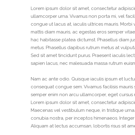
Lorem ipsum dolor sit amet, consectetur adipisci
ullamcorper urna. Vivamus non porta mi, vel faci
congue ut lacus at, iaculis ultrices mauris. Mor
mattis diam mauris, ac egestas eros semper vitae
hac habitasse platea dictumst. Phasellus diam j
metus. Phasellus dapibus rutrum metus at vulputa
Sed sit amet tincidunt purus. Praesent iaculis lec
sapien lacus, nec malesuada massa rutrum euis
Nam ac ante odio. Quisque iaculis ipsum et luctus 
consequat congue sem. Vivamus facilisis mauris 
semper enim non arcu ullamcorper, eget cursus nisl 
Lorem ipsum dolor sit amet, consectetur adipiscin
Maecenas vel vestibulum neque, in tristique urna.
conubia nostra, per inceptos himenaeos. Integer 
Aliquam at lectus accumsan, lobortis risus sit am