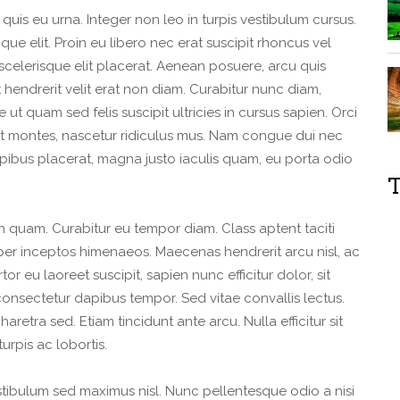
m quis eu urna. Integer non leo in turpis vestibulum cursus.
tique elit. Proin eu libero nec erat suscipit rhoncus vel
d scelerisque elit placerat. Aenean posuere, arcu quis
pat hendrerit velit erat non diam. Curabitur nunc diam,
ut quam sed felis suscipit ultricies in cursus sapien. Orci
nt montes, nascetur ridiculus mus. Nam congue dui nec
ibus placerat, magna justo iaculis quam, eu porta odio
T
quam. Curabitur eu tempor diam. Class aptent taciti
per inceptos himenaeos. Maecenas hendrerit arcu nisl, ac
tor eu laoreet suscipit, sapien nunc efficitur dolor, sit
onsectetur dapibus tempor. Sed vitae convallis lectus.
aretra sed. Etiam tincidunt ante arcu. Nulla efficitur sit
urpis ac lobortis.
Vestibulum sed maximus nisl. Nunc pellentesque odio a nisi