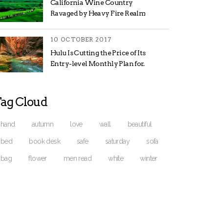
California Wine Country
Ravaged by Heavy Fire Realm
10 OCTOBER 2017
Hulu Is Cutting the Price of Its
Entry-level Monthly Plan for.
ag Cloud
hand
autumn
love
wall
beautiful
bed
book desk
safe
saturday
sofa
bag
flower
men read
white
winter