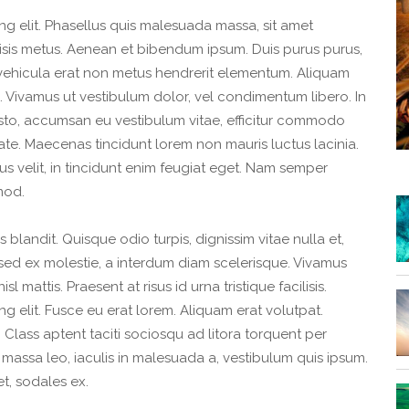
ng elit. Phasellus quis malesuada massa, sit amet
lisis metus. Aenean et bibendum ipsum. Duis purus purus,
bi vehicula erat non metus hendrerit elementum. Aliquam
. Vivamus ut vestibulum dolor, vel condimentum libero. In
usto, accumsan eu vestibulum vitae, efficitur commodo
te. Maecenas tincidunt lorem non mauris luctus lacinia.
tus velit, in tincidunt enim feugiat eget. Nam semper
mod.
blandit. Quisque odio turpis, dignissim vitae nulla et,
sed ex molestie, a interdum diam scelerisque. Vivamus
mattis. Praesent at risus id urna tristique facilisis.
g elit. Fusce eu erat lorem. Aliquam erat volutpat.
 Class aptent taciti sociosqu ad litora torquent per
massa leo, iaculis in malesuada a, vestibulum quis ipsum.
et, sodales ex.