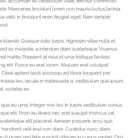
usto, accumsan eu vestibulum vitae, efficitur commodo
te. Maecenas tincidunt lorem non mauris luctus lacinia.
tus velit, in tincidunt enim feugiat eget. Nam semper
mod.
blandit. Quisque odio turpis, dignissim vitae nulla et,
sed ex molestie, a interdum diam scelerisque. Vivamus
mattis. Praesent at risus id urna tristique facilisis.
g elit. Fusce eu erat lorem. Aliquam erat volutpat.
 Class aptent taciti sociosqu ad litora torquent per
massa leo, iaculis in malesuada a, vestibulum quis ipsum.
et, sodales ex.
m quis eu urna. Integer non leo in turpis vestibulum cursus.
tique elit. Proin eu libero nec erat suscipit rhoncus vel
d scelerisque elit placerat. Aenean posuere, arcu quis
pat hendrerit velit erat non diam. Curabitur nunc diam,
ut quam sed felis suscipit ultricies in cursus sapien. Orci