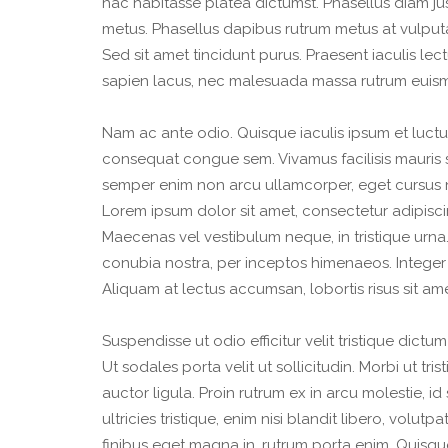
hac habitasse platea dictumst. Phasellus diam j
metus. Phasellus dapibus rutrum metus at vulputa
Sed sit amet tincidunt purus. Praesent iaculis lec
sapien lacus, nec malesuada massa rutrum euis
Nam ac ante odio. Quisque iaculis ipsum et luctus 
consequat congue sem. Vivamus facilisis mauris 
semper enim non arcu ullamcorper, eget cursus nisl 
Lorem ipsum dolor sit amet, consectetur adipiscin
Maecenas vel vestibulum neque, in tristique urna.
conubia nostra, per inceptos himenaeos. Integer 
Aliquam at lectus accumsan, lobortis risus sit am
Suspendisse ut odio efficitur velit tristique dictu
Ut sodales porta velit ut sollicitudin. Morbi ut tris
auctor ligula. Proin rutrum ex in arcu molestie, i
ultricies tristique, enim nisi blandit libero, volut
finibus eget magna in, rutrum porta enim. Quisque 