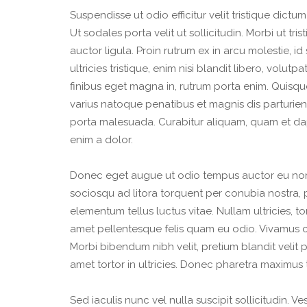
Suspendisse ut odio efficitur velit tristique dictu
Ut sodales porta velit ut sollicitudin. Morbi ut tris
auctor ligula. Proin rutrum ex in arcu molestie, i
ultricies tristique, enim nisi blandit libero, volut
finibus eget magna in, rutrum porta enim. Quisque 
varius natoque penatibus et magnis dis parturie
porta malesuada. Curabitur aliquam, quam et dap
enim a dolor.
Donec eget augue ut odio tempus auctor eu non 
sociosqu ad litora torquent per conubia nostra, 
elementum tellus luctus vitae. Nullam ultricies, tor
amet pellentesque felis quam eu odio. Vivamus c
Morbi bibendum nibh velit, pretium blandit velit ph
amet tortor in ultricies. Donec pharetra maximus t
Sed iaculis nunc vel nulla suscipit sollicitudin. 