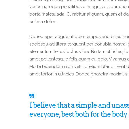
varius natoque penatibus et magnis dis parturie
porta malesuada. Curabitur aliquam, quam et dap
enim a dolor.
Donec eget augue ut odio tempus auctor eu non 
sociosqu ad litora torquent per conubia nostra, 
elementum tellus luctus vitae. Nullam ultricies, tor
amet pellentesque felis quam eu odio. Vivamus c
Morbi bibendum nibh velit, pretium blandit velit ph
amet tortor in ultricies. Donec pharetra maximus t
I believe that a simple and unas
everyone, best both for the body