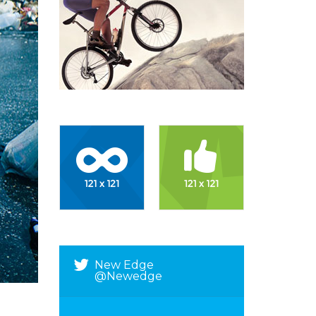
New Edge
@newedge