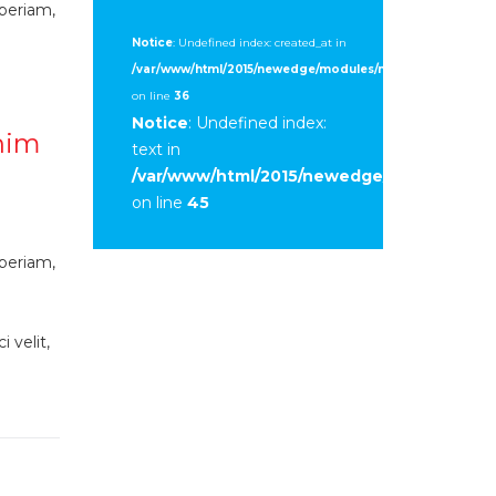
periam,
Notice
: Undefined index: created_at in
/var/www/html/2015/newedge/modules/mod_sp_tweet/tmpl
on line
36
Notice
: Undefined index:
nim
text in
/var/www/html/2015/newedge/modules/mod
on line
45
periam,
 velit,