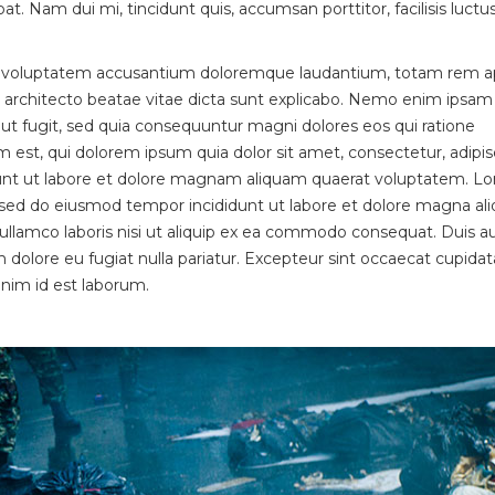
. Nam dui mi, tincidunt quis, accumsan porttitor, facilisis luctus
 sit voluptatem accusantium doloremque laudantium, totam rem a
asi architecto beatae vitae dicta sunt explicabo. Nemo enim ipsam
aut fugit, sed quia consequuntur magni dolores eos qui ratione
st, qui dolorem ipsum quia dolor sit amet, consectetur, adipisci
nt ut labore et dolore magnam aliquam quaerat voluptatem. L
t, sed do eiusmod tempor incididunt ut labore et dolore magna ali
llamco laboris nisi ut aliquip ex ea commodo consequat. Duis au
um dolore eu fugiat nulla pariatur. Excepteur sint occaecat cupida
 anim id est laborum.