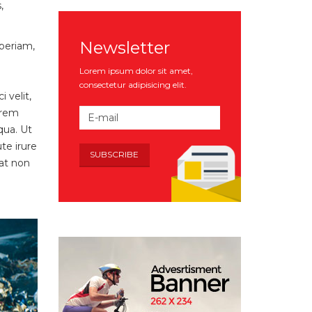
,
Newsletter
periam,
Lorem ipsum dolor sit amet,
consectetur adipisicing elit.
 velit,
orem
qua. Ut
te irure
tat non