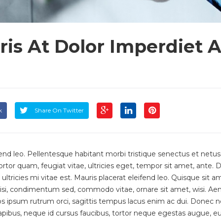
is At Dolor Imperdiet A
k
Share On Twitter
ifend leo. Pellentesque habitant morbi tristique senectus et netus
tor quam, feugiat vitae, ultricies eget, tempor sit amet, ante.
tricies mi vitae est. Mauris placerat eleifend leo. Quisque sit a
wisi, condimentum sed, commodo vitae, ornare sit amet, wisi. Ae
s ipsum rutrum orci, sagittis tempus lacus enim ac dui. Donec 
nt dapibus, neque id cursus faucibus, tortor neque egestas augue, e