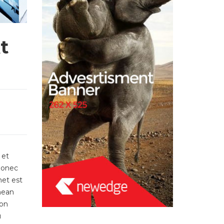
t
 et
 Donec
met est
nean
non
u