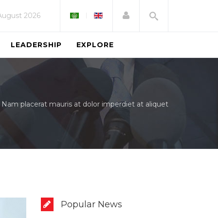
August 2026
LEADERSHIP
EXPLORE
Nam placerat mauris at dolor imperdiet at aliquet
Popular News